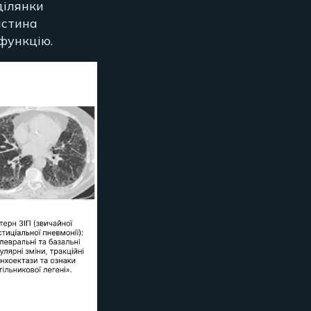
ділянки
астина
функцію.