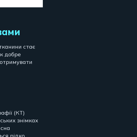
вами
 тканини стає
ак добре
е отримувати
афії (КТ)
вських знімках
нсна
ся рідко.