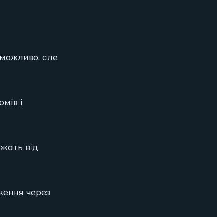
еможливо, але
мів і
ежать від
ження через