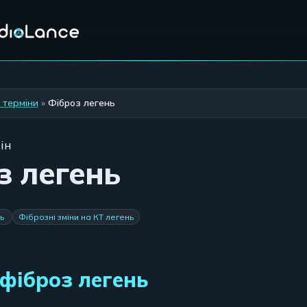
 терміни
»
Фіброз легень
ін
з легень
нь
Фіброзні зміни на КТ легень
фіброз легень