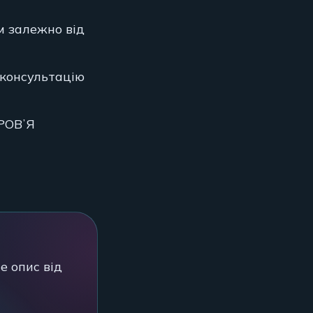
ем залежно від
 консультацію
РОВʼЯ
е опис від