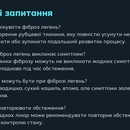
і запитання
лікувати фіброз легень?
ворення рубцевої тканини, яку повністю усунути н
ити або зупинити подальший розвиток процесу.
іброз легень викликає симптоми?
ілянки фіброзу можуть не викликати жодних симпто
падково під час обстеження.
и можуть бути при фіброзі легень?
задишка, сухий кашель, втома, але симптоми зал
ня.
 повторювати обстеження?
адках лікар може рекомендувати повторне обсте
 контролю стану.