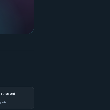
т легені
рмін