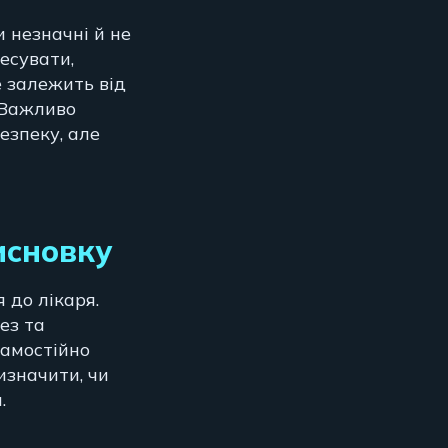
и незначні й не
есувати,
е залежить від
 Важливо
езпеку, але
исновку
 до лікаря.
ез та
самостійно
изначити, чи
.