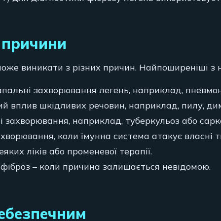
 причини
може виникати з різних причин. Найпоширеніші з н
апальні захворювання легень, наприклад, пневмон
й вплив шкідливих речовин, наприклад, пилу, диму
і захворювання, наприклад, туберкульоз або сарк
ахворювання, коли імунна система атакує власні т
еяких ліків або променевої терапії.
 фіброз – коли причина залишається невідомою.
небезпечним