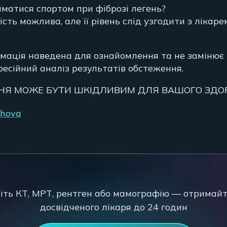
йматися спортом при фіброзі легень?
сть можлива, але її рівень слід узгодити з лікар
мація наведена для ознайомлення та не замінює
фесійний аналіз результатів обстеження.
НЯ МОЖЕ БУТИ ШКІДЛИВИМ ДЛЯ ВАШОГО ЗДО
shova
іть КТ, МРТ, рентген або мамографію — отримайт
досвідченого лікаря до 24 годин