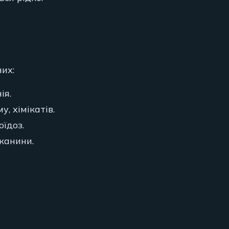
их:
ія.
, хімікатів.
оїдоз.
канини.