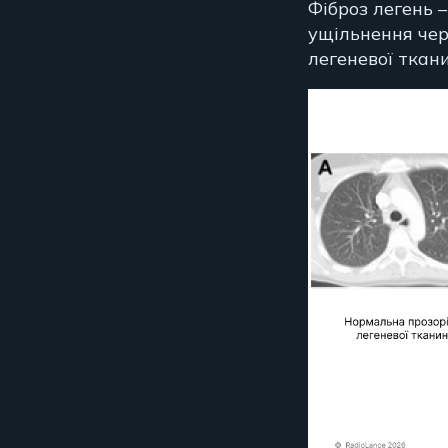
Фіброз легень –
ущільнення чер
легеневої ткан