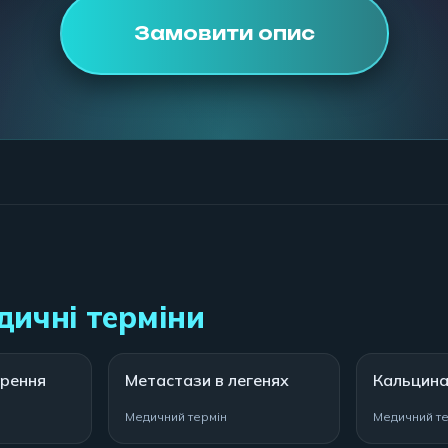
Замовити опис
дичні терміни
орення
Метастази в легенях
Кальцина
Медичний термін
Медичний те