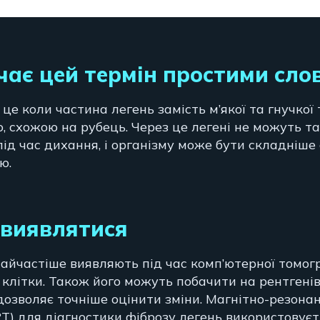
ає цей термін простими сло
 це коли частина легень замість м’якої та гнучкої
, схожою на рубець. Через це легені не можуть т
під час дихання, і організму може бути складніш
ю.
 виявлятися
найчастіше виявляють під час комп’ютерної томогр
ї клітки. Також його можуть побачити на рентгені
 дозволяє точніше оцінити зміни. Магнітно-резона
Т) для діагностики фіброзу легень використовуєть