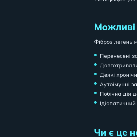
Можливі
Фіброз легень 
Перенесені з
Довготривали
Деякі хронічн
Аутоімунні з
Побічна дія д
Ідіопатичний
Чи є це 