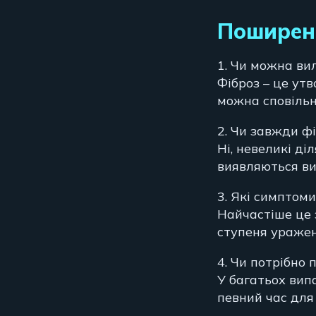
Поширен
1. Чи можна ви
Фіброз – це ут
можна сповільн
2. Чи завжди ф
Ні, невеликі д
виявляються ви
3. Які симптом
Найчастіше це 
ступеня уражен
4. Чи потрібно
У багатьох вип
певний час для