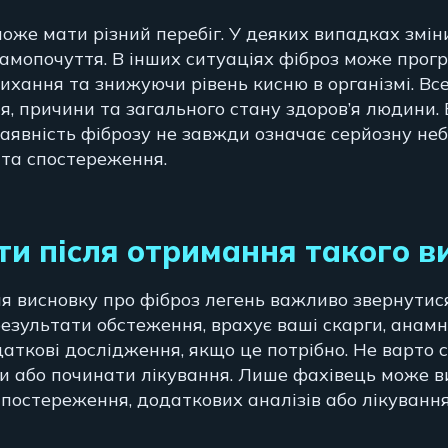
може мати різний перебіг. У деяких випадках змін
амопочуття. В інших ситуаціях фіброз може прогр
хання та знижуючи рівень кисню в організмі. Вс
я, причини та загального стану здоров’я людини.
наявність фіброзу не завжди означає серйозну неб
 та спостереження.
и після отримання такого в
я висновку про фіброз легень важливо звернутися
результати обстеження, врахує ваші скарги, анамн
аткові дослідження, якщо це потрібно. Не варто 
и або починати лікування. Лише фахівець може в
спостереження, додаткових аналізів або лікування