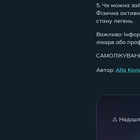
5. Чи можна за
Фізична активні
стану легень.
Важливо: Інфор
лікаря або про
САМОЛІКУВАН
Автор:
Alla Kov
⚠️ Надішл