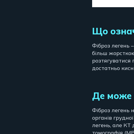
Що означ
Фіброз легень –
більш жорсткою
розтягуватися 
достатньо кисн
Де може
Фіброз легень 
органів грудно
легень, але КТ
томографія (МР