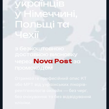
українців
у Німеччині,
Польщі та
Чехії
з безкоштовною
доставкою висновку
Nova Post
через
за
промокодом
Отримайте професійний опис КТ
або МРТ від українських лікарів-
рентгенологів онлайн — без черг,
без очікування та без відвідування
клініки.