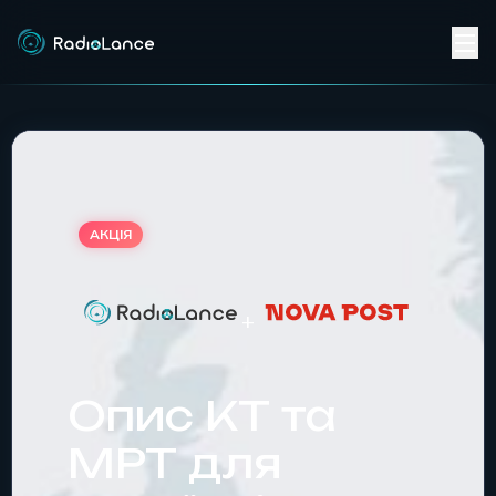
АКЦІЯ
+
Опис КТ та
МРТ для