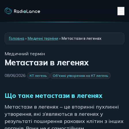
Головна
»
Медичні терміни
»
Метастази в легенях
Медичний термін
Метастази в легенях
08/06/2026
·
·
КТ легень
Об'ємні утворення на КТ легень
Що таке метастази в легенях
Метастази в легенях – це вторинні пухлинні
утворення, які з’являються в легенях у
результаті поширення ракових клітин з інших
органів. Вони не є самостійним