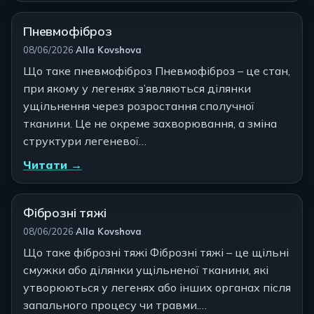
Пневмофіброз
Автор:
08/06/2026
·
Alla Kovshova
Що таке пневмофіброз Пневмофіброз – це стан,
при якому у легенях з’являються ділянки
ущільнення через розростання сполучної
тканини. Це не окреме захворювання, а зміна
структури легеневої…
Читати →
Фіброзні тяжі
Автор:
08/06/2026
·
Alla Kovshova
Що таке фіброзні тяжі Фіброзні тяжі – це щільні
смужки або ділянки ущільненої тканини, які
утворюються у легенях або інших органах після
запального процесу чи травми.…