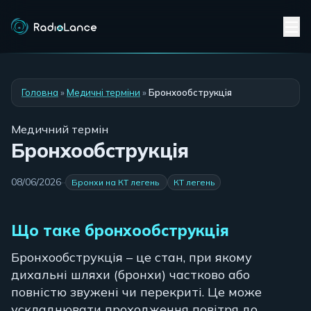
Головна
»
Медичні терміни
»
Бронхообструкція
Медичний термін
Бронхообструкція
08/06/2026
·
·
Бронхи на КТ легень
КТ легень
Що таке бронхообструкція
Бронхообструкція – це стан, при якому
дихальні шляхи (бронхи) частково або
повністю звужені чи перекриті. Це може
ускладнювати проходження повітря до