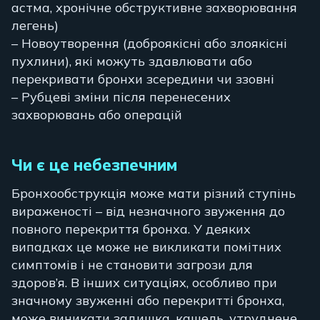
астма, хронічне обструктивне захворювання
легень)
– Новоутворення (доброякісні або злоякісні
пухлини), які можуть здавлювати або
перекривати бронхи зсередини чи ззовні
– Рубцеві зміни після перенесених
захворювань або операцій
Чи є це небезпечним
Бронхообструкція може мати різний ступінь
вираженості – від незначного звуження до
повного перекриття бронха. У деяких
випадках це може не викликати помітних
симптомів і не становити загрози для
здоров’я. В інших ситуаціях, особливо при
значному звуженні або перекритті бронха,
може виникати задишка, кашель, утруднене