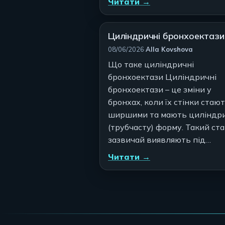
Читати →
Циліндричні бронхоектази
Автор:
08/06/2026
·
Alla Kovshova
Що таке циліндричні
бронхоектази Циліндричні
бронхоектази – це зміни у
бронхах, коли їх стінки стаю
ширшими та мають циліндр
(трубчасту) форму. Такий ст
зазвичай виявляють під…
Читати →