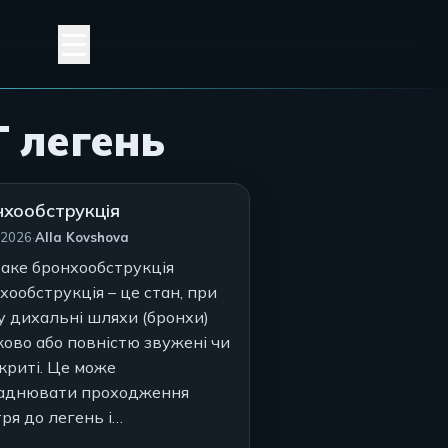
 легень
нхообструкція
Автор:
/2026
·
Alla Kovshova
аке бронхообструкція
хообструкція – це стан, при
у дихальні шляхи (бронхи)
ково або повністю звужені чи
криті. Це може
аднювати проходження
тря до легень і…