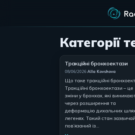
Категорії т
Тракційні бронхоектази
Автор:
08/06/2026
·
Alla Kovshova
Що таке тракційні бронхоек
Тракційні бронхоектази – це
зміни у бронхах, які виникаю
через розширення та
деформацію дихальних шлях
легенях. Такий стан зазвича
пов’язаний із…