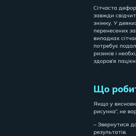
Сітчаста деформ
завжди свідчит
знімку. У деяк
перенесених за
випадках сітча
потребує подал
ризиків і необх
здоров’я пацієн
Що робит
Якщо у висновк
рисунка”, не ва
– Звернутися д
результатів.