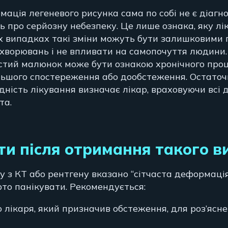
ація легеневого рисунка сама по собі не є діагно
ь про серйозну небезпеку. Це лише ознака, яку лі
их випадках такі зміни можуть бути залишковими 
хворювань і не впливати на самопочуття людини.
стий малюнок може бути ознакою хронічного проц
ьшого спостереження або дообстеження. Остаточ
ідність лікування визначає лікар, враховуючи всі 
та.
и після отримання такого в
у з КТ або рентгену вказано “сітчаста деформаці
рто панікувати. Рекомендується:
о лікаря, який призначив обстеження, для роз’ясн