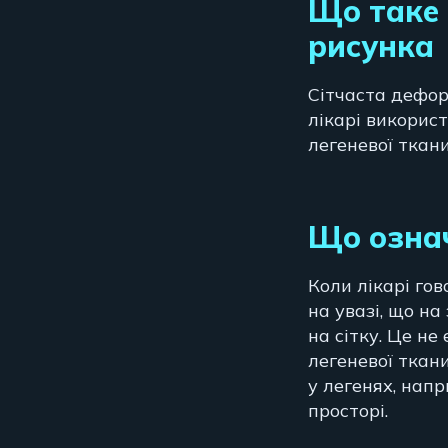
Що таке 
рисунка
Сітчаста дефор
лікарі використ
легеневої ткани
Що означ
Коли лікарі го
на увазі, що на
на сітку. Це н
легеневої ткан
у легенях, нап
просторі.