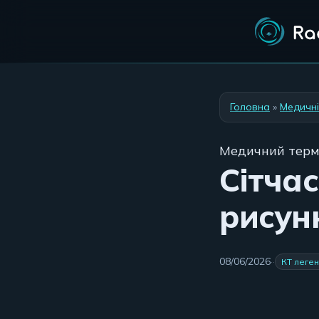
Головна
»
Медичні
Медичний терм
Сітча
рисун
08/06/2026
·
·
КТ леген