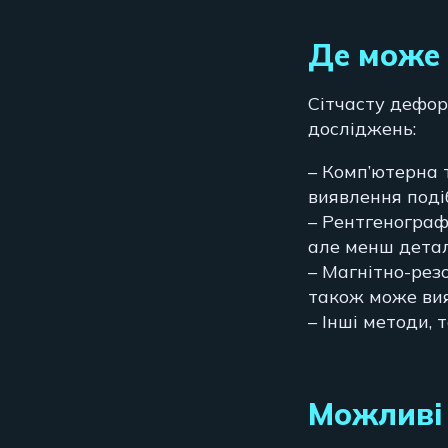
Де може
Сітчасту дефор
досліджень:
– Комп’ютерна 
виявлення поді
– Рентгенограф
але менш детал
– Магнітно-рез
також може вия
– Інші методи, 
Можливі