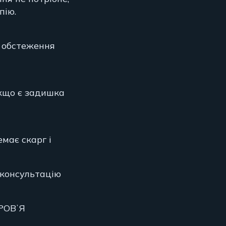
пію.
е обстеження
Якщо є задишка
має скарг і
 консультацію
РОВʼЯ