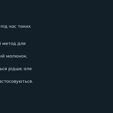
під час таких
й метод для
тий малюнок,
ься рідше, але
застосовуються.