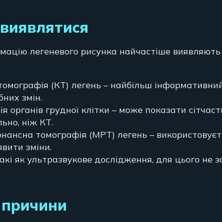
 виявлятися
мацію легеневого рисунка найчастіше виявляють 
томографія (КТ) легень – найбільш інформативни
бних змін.
ія органів грудної клітки – може показати сітчас
ьно, ніж КТ.
онансна томографія (МРТ) легень – використовуєт
вити зміни.
такі як ультразвукове дослідження, для цього не 
 причини