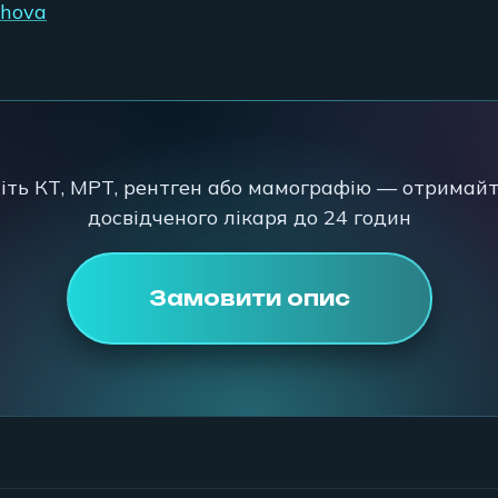
shova
іть КТ, МРТ, рентген або мамографію — отримайт
досвідченого лікаря до 24 годин
Замовити опис