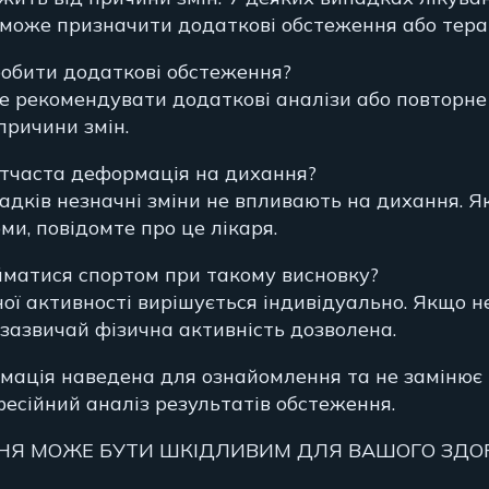
р може призначити додаткові обстеження або тера
 робити додаткові обстеження?
же рекомендувати додаткові аналізи або повторн
причини змін.
сітчаста деформація на дихання?
падків незначні зміни не впливають на дихання. 
ми, повідомте про це лікаря.
йматися спортом при такому висновку?
ої активності вирішується індивідуально. Якщо не
 зазвичай фізична активність дозволена.
мація наведена для ознайомлення та не замінює
фесійний аналіз результатів обстеження.
НЯ МОЖЕ БУТИ ШКІДЛИВИМ ДЛЯ ВАШОГО ЗДО