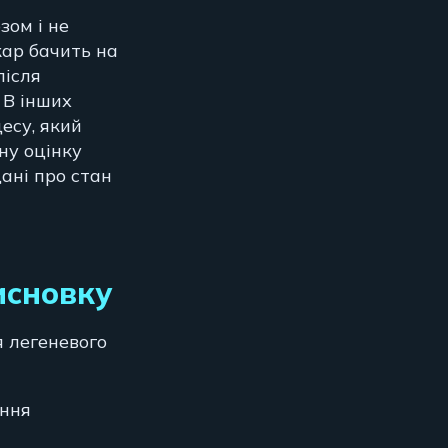
зом і не
кар бачить на
після
 В інших
есу, який
ну оцінку
дані про стан
исновку
я легеневого
ення