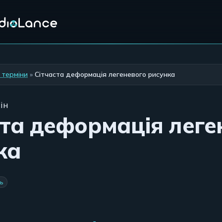
 терміни
»
Сітчаста деформація легеневого рисунка
ін
ста деформація леге
ка
ь