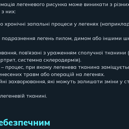
мація легеневого рисунка може виникати з різних
з них:
о хронічні запальні процеси у легенях (наприклад
 подразнення легень пилом, димом або іншими ш
ювання, пов’язані з ураженням сполучної тканини 
ртрит, системна склеродермія).
ь – процес, при якому легенева тканина заміщуєть
енесених травм або операцій на легенях.
ійні захворювання, які можуть залишати зміни у с
 легеневій тканині.
небезпечним