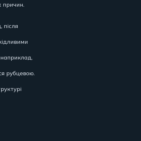
 причин.
, після
кідливими
(наприклад,
ся рубцевою.
труктурі