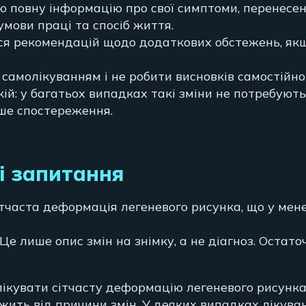
ю повну інформацію про свої симптоми, перенесен
умови праці та спосіб життя.
я рекомендацій щодо додаткових обстежень, як
 самолікуванням і не робити висновків самостійно
кій: у багатьох випадках такі зміни не потребуют
ише спостереження.
і запитання
сітчаста деформація легеневого рисунка, що у мен
 Це лише опис змін на знімку, а не діагноз. Остат
лікувати сітчасту деформацію легеневого рисунка
жить від причини змін. У деяких випадках лікуван