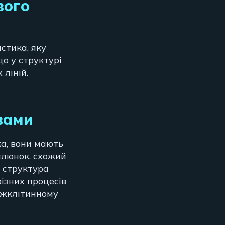
вого
стика, яку
що у структурі
 ліній.
вами
ка, вони мають
малюнок, схожий
о структура
різних процесів
міжклітинному