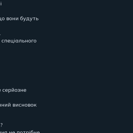
і
що вони будуть
.
ь спеціального
е серйозне
очний висновок
?
ня не потрібне,