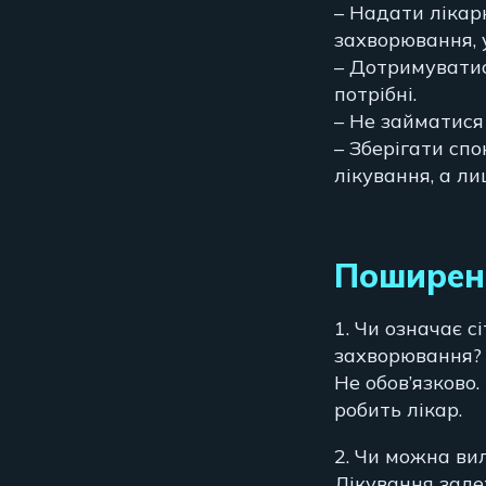
– Надати лікар
захворювання, 
– Дотримуватис
потрібні.
– Не займатися
– Зберігати спо
лікування, а л
Поширен
1. Чи означає 
захворювання?
Не обов’язково.
робить лікар.
2. Чи можна ви
Лікування зале