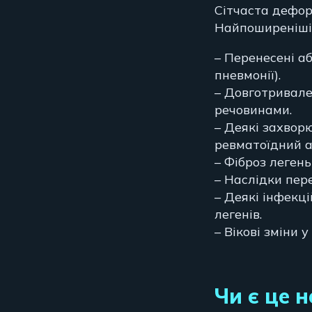
Сітчаста дефор
Найпоширеніші 
– Перенесені аб
пневмонії).
– Довготривале
речовинами.
– Деякі захвор
ревматоїдний а
– Фіброз леген
– Наслідки пер
– Деякі інфекц
легенів.
– Вікові зміни у
Чи є це 