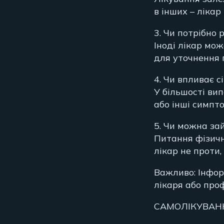
в інших – ліка
3. Чи потрібно
Іноді лікар мо
для уточнення 
4. Чи впливає 
У більшості ви
або інші симпто
5. Чи можна за
Питання фізичн
лікар не проти,
Важливо: Інфор
лікаря або про
САМОЛІКУВАН