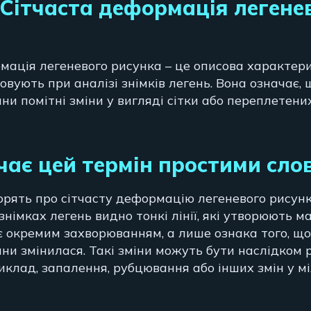
Сітчаста деформація легене
мація легеневого рисунка – це описова характери
овують при аналізі знімків легень. Вона означає, 
ни помітні зміни у вигляді сітки або переплетених
ає цей термін простими сло
ворять про сітчасту деформацію легеневого рисун
 знімках легень видно тонкі лінії, які утворюють 
е є окремим захворюванням, а лише ознака того, щ
ини змінилася. Такі зміни можуть бути наслідком 
риклад, запалення, рубцювання або інших змін у 