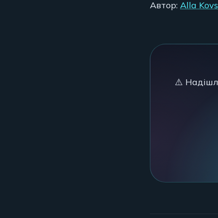
Автор:
Alla Kov
⚠️ Надішл