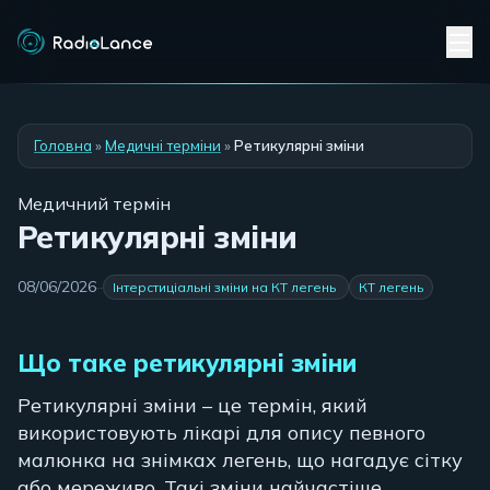
Головна
»
Медичні терміни
»
Ретикулярні зміни
Медичний термін
Ретикулярні зміни
08/06/2026
·
·
Інтерстиціальні зміни на КТ легень
КТ легень
Що таке ретикулярні зміни
Ретикулярні зміни – це термін, який
використовують лікарі для опису певного
малюнка на знімках легень, що нагадує сітку
або мереживо. Такі зміни найчастіше