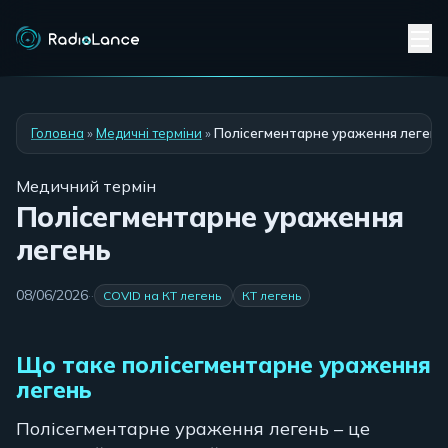
Головна
»
Медичні терміни
»
Полісегментарне ураження легень
Медичний термін
Полісегментарне ураження
легень
08/06/2026
·
·
COVID на КТ легень
КТ легень
Що таке полісегментарне ураження
легень
Полісегментарне ураження легень – це