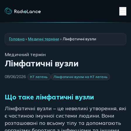
Головна
»
Медичні терміни
»
Лімфатичні вузли
Медичний термін
Лімфатичні вузли
08/06/2026
·
·
КТ легень
Лімфатичні вузли на КТ легень
Що таке лімфатичні вузли
Лімфатичні вузли – це невеликі утворення, які
є частиною імунної системи людини. Вони
розташовані по всьому тілу та допомагають
організму боротися з інфекціями та іншими