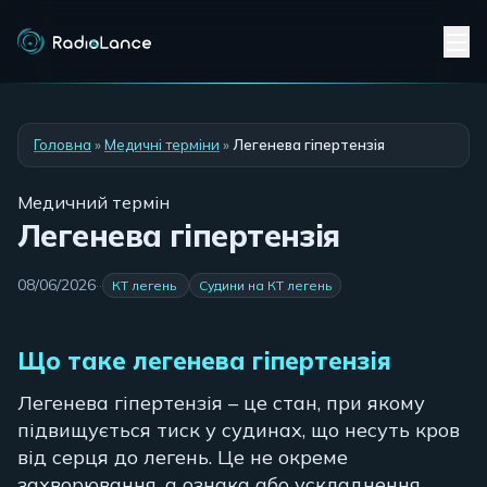
Головна
»
Медичні терміни
»
Легенева гіпертензія
Медичний термін
Легенева гіпертензія
08/06/2026
·
·
КТ легень
Судини на КТ легень
Що таке легенева гіпертензія
Легенева гіпертензія – це стан, при якому
підвищується тиск у судинах, що несуть кров
від серця до легень. Це не окреме
захворювання, а ознака або ускладнення