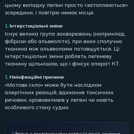
цьому випадку легені просто «затоплюються»
зсередини, і повітрю немає місця.
Інтерстиціальні зміни
Існує велика група захворювань (наприклад,
фібрози або альвеоліти), при яких сполучна
тканина між альвеолами потовщується. Ці
інтерстиціальні зміни роблять легеневу
тканину щільнішою, що і фіксує апарат КТ.
Неінфекційні причини
«Матове скло» може бути наслідком
алергічних реакцій, вдихання токсичних
речовин, крововиливів у легені чи навіть
особливого стану судин.
Згідно з дослідженнями останніх років, зокрема