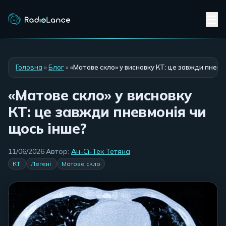
Головна
»
Блог
»
«Матове скло» у висновку КТ: це завжди пневм
«Матове скло» у висновку
КТ: це завжди пневмонія чи
щось інше?
11/06/2026
·
Автор:
Ан-Сі-Тек Тетяна
·
КТ
Легені
Матове скло