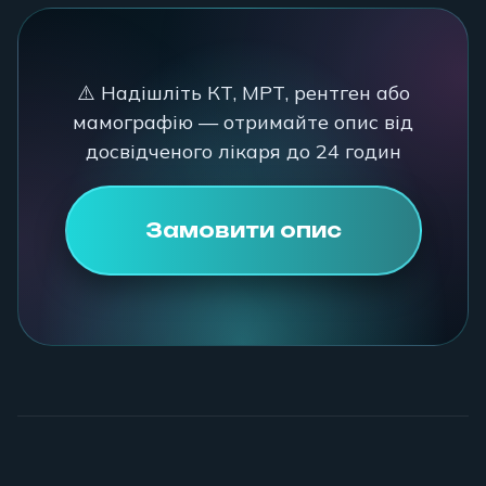
⚠️ Надішліть КТ, МРТ, рентген або
мамографію — отримайте опис від
досвідченого лікаря до 24 годин
Замовити опис