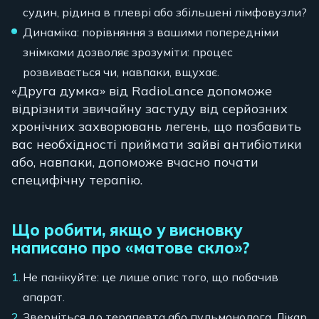
судин, рідина в плеврі або збільшені лімфовузли?
Динаміка: порівняння з вашими попередніми
знімками дозволяє зрозуміти: процес
розвивається чи, навпаки, вщухає.
«Друга думка» від RadioLance допоможе
відрізнити звичайну застуду від серйозних
хронічних захворювань легень, що позбавить
вас необхідності приймати зайві антибіотики
або, навпаки, допоможе вчасно почати
специфічну терапію.
Що робити, якщо у висновку
написано про «матове скло»?
Не панікуйте: це лише опис того, що побачив
апарат.
Зверніться до терапевта або пульмонолога. Лікар