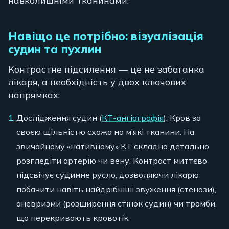
навколишніми тканинами.
Навіщо це потрібно: візуалізація
судин та пухлин
Контрастне підсилення — це не забаганка
лікаря, а необхідність у двох ключових
напрямках:
Дослідження судин (
КТ-ангіографія
). Кров за
своєю щільністю схожа на м’які тканини. На
звичайному «нативному» КТ складно детально
розгледіти артерію чи вену. Контраст миттєво
підсвічує судинне русло, дозволяючи лікарю
побачити навіть найдрібніші звуження (стенози),
аневризми (розширення стінок судин) чи тромби,
що перекривають кровотік.