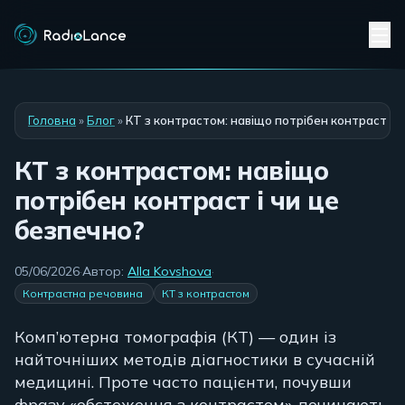
Головна
»
Блог
»
КТ з контрастом: навіщо потрібен контраст і ч
КТ з контрастом: навіщо
потрібен контраст і чи це
безпечно?
05/06/2026
·
Автор:
Alla Kovshova
·
Контрастна речовина
КТ з контрастом
Комп’ютерна томографія (КТ) — один із
найточніших методів діагностики в сучасній
медицині. Проте часто пацієнти, почувши
фразу «обстеження з контрастом», починають