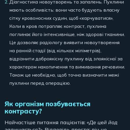
Діагностика новоутворень та запалень. Пухлини
мають особливість: вони часто будують власну
сітку кровоносних судин, щоб «харчуватися».
Коли в кров потрапляє контраст, пухлина
поглинає його інтенсивніше, ніж здорові тканини.
Це дозволяє радіологу виявити новоутворення
на ранній стадії (від кількох міліметрів),
відрізнити доброякісну пухлину від злоякісної за
характером накопичення та вимивання речовини.
Також це необхідно, щоб точно визначити межі
пухлини перед операцією.
Як організм позбувається
контрасту?
Найчастіше питання пацієнтів:
«Де цей йод
залишається?»
. Відповідь проста: він не