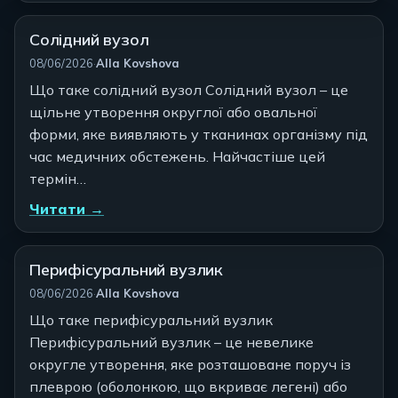
Солідний вузол
Автор:
08/06/2026
·
Alla Kovshova
Що таке солідний вузол Солідний вузол – це
щільне утворення округлої або овальної
форми, яке виявляють у тканинах організму під
час медичних обстежень. Найчастіше цей
термін…
Читати →
Перифісуральний вузлик
Автор:
08/06/2026
·
Alla Kovshova
Що таке перифісуральний вузлик
Перифісуральний вузлик – це невелике
округле утворення, яке розташоване поруч із
плеврою (оболонкою, що вкриває легені) або