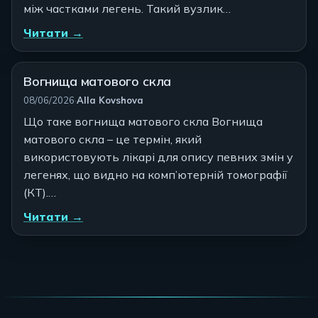
між частками легень. Такий вузлик…
Читати →
Вогнища матового скла
Автор:
08/06/2026
·
Alla Kovshova
Що таке вогнища матового скла Вогнища
матового скла – це термін, який
використовують лікарі для опису певних змін у
легенях, що видно на комп’ютерній томографії
(КТ).…
Читати →