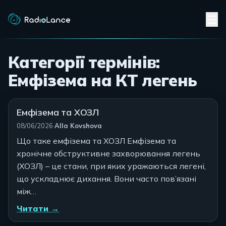
Категорії термінів:
Емфізема на КТ легень
Емфізема та ХОЗЛ
Автор:
08/06/2026
·
Alla Kovshova
Що таке емфізема та ХОЗЛ Емфізема та
хронічне обструктивне захворювання легень
(ХОЗЛ) – це стани, при яких уражаються легені,
що ускладнює дихання. Вони часто пов’язані
між…
Читати →