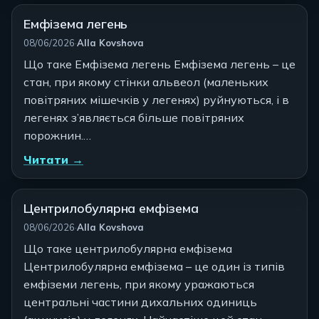
Емфізема легень
Автор:
08/06/2026
·
Alla Kovshova
Що таке Емфізема легень Емфізема легень – це
стан, при якому стінки альвеол (маленьких
повітряних мішечків у легенях) руйнуються, і в
легенях з’являється більше повітряних
порожнин.…
Читати →
Центрилобулярна емфізема
Автор:
08/06/2026
·
Alla Kovshova
Що таке центрилобулярна емфізема
Центрилобулярна емфізема – це один із типів
емфіземи легень, при якому уражаються
центральні частини дихальних одиниць