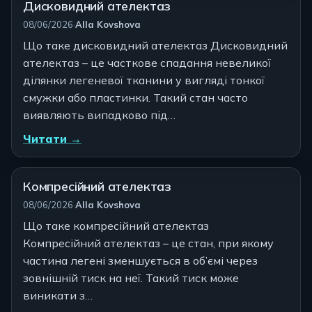
Дисковидний ателектаз
Автор:
08/06/2026
·
Alla Kovshova
Що таке дисковидний ателектаз Дисковидний
ателектаз – це часткове спадання невеликої
ділянки легеневої тканини у вигляді тонкої
смужки або пластинки. Такий стан часто
виявляють випадково під…
Читати →
Компресійний ателектаз
Автор:
08/06/2026
·
Alla Kovshova
Що таке компресійний ателектаз
Компресійний ателектаз – це стан, при якому
частина легені зменшується в об’ємі через
зовнішній тиск на неї. Такий тиск може
виникати з…