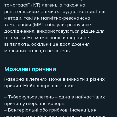
томографії (КТ) легень, а також на
рентгенівських знімках грудної клітки. Інші
методи, такі як магнітно-резонансна
томографія (МРТ) або ультразвукове
дослідження, використовуються рідше для
цієї мети. На мамографії каверни не
виявляють, оскільки це дослідження
молочних залоз, а не легень.
Можливі причини
Каверна в легенях може виникати з різних
причин. Найпоширеніші з них:
– Туберкульоз легень – одна з найчастіших
причин утворення каверн.
– Бактеріальні або грибкові інфекції, які
викликають руйнування легеневої тканини.