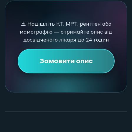
⚠️ Надішліть КТ, МРТ, рентген або
мамографію — отримайте опис від
досвідченого лікаря до 24 годин
Замовити опис