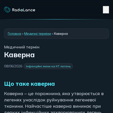
Головна
»
Медичні терміни
»
Каверна
Медичний термін
Каверна
08/06/2026
·
·
Інфекційні зміни на КТ легень
Що таке каверна
Каверна – це порожнина, яка утворюється в
легенях унаслідок руйнування легеневої
тканини. Найчастіше каверна виникає при
деяких інфекційних захворюваннях легень.