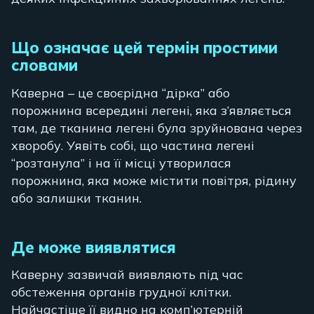
Що означає цей термін простими
словами
Каверна – це своєрідна “дірка” або
порожнина всередині легені, яка з’являється
там, де тканина легені була зруйнована через
хворобу. Уявіть собі, що частина легені
“розтанула” і на її місці утворилася
порожнина, яка може містити повітря, рідину
або залишки тканин.
Де може виявлятися
Каверну зазвичай виявляють під час
обстеження органів грудної клітки.
Найчастіше її видно на комп’ютерній