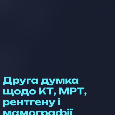
Друга думка
щодо КТ, МРТ,
рентгену і
мамографії